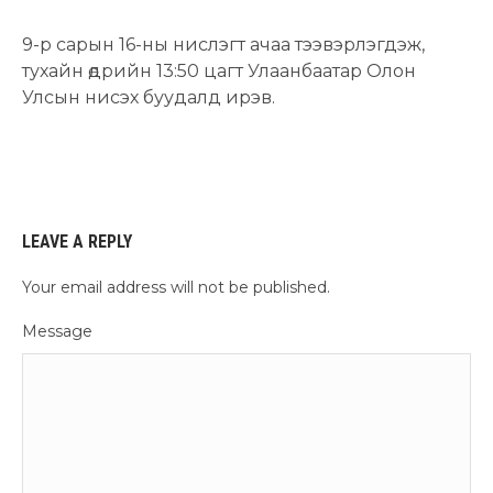
9-р сарын 16-ны нислэгт ачаа тээвэрлэгдэж,
тухайн өдрийн 13:50 цагт Улаанбаатар Олон
Улсын нисэх буудалд ирэв.
LEAVE A REPLY
Your email address will not be published.
Message