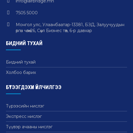
info@airbridge.mn
7505 5000
Монгол улс, Улаанбаатар-13381, БЗД, Залуучуудын
өргөн чөлөө-26, Сөүл Бизнес төв, 6-р давхар
БИДНИЙ ТУХАЙ
Бидний тухай
Холбоо барих
БҮТЭЭГДЭХҮҮН ҮЙЛЧИЛГЭЭ
Түрээсийн нислэг
Экспресс нислэг
Түүвэр ачааны нислэг