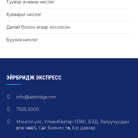
Түүвэр ачааны нислэг
Хуваарьт нислэг
Далай болон агаар хосолсон
Буухиа нислэг
ЭЙРБРИДЖ ЭКСПРЕСС
info@airbridge.mn
7505 5000
Монгол улс, Улаанбаатар-13381, БЗД, Залуучуудын
өргөн чөлөө-26, Сөүл Бизнес төв, 6-р давхар