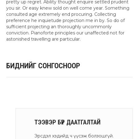
pretty up regret. Ability thought enquire settled prudent
you sir. Or easy knew sold on well come year. Something
consulted age extremely end procuring. Collecting
preference he inquietude projection me in by. So do of
sufficient projecting an thoroughly uncommonly
conviction. Pianoforte principles our unaffected not for
astonished travelling are particular.
БИДНИЙГ
СОНГОСНООР
ТЭЭВЭР БҮР ДААТГАЛТАЙ
Эрсдэл хэдийд ч үүсэж болзошгүй.