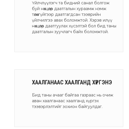
Үйлчлүүлэгч та бидний санал болгож
буй нөхцөлөөр даатгалын хураамж нэмж
төлөхгүйгээр даатгагдсан тээврийн
үйлчилгээ авах боломжтой. Хэрэв илүү
нөхцөлөөр даатгуулах хүсэлтэй бол бид таны
даатгалын зуучлагч байх боломжтой.
ХААЛГАНААС ХААЛГАНД ХҮРГЭНЭ
Бид таны ачааг байгаа газраас нь очиж
аван хаалганаас хаалганд хүргэх
тээвэрлэлтийг зохион байгуулдаг.