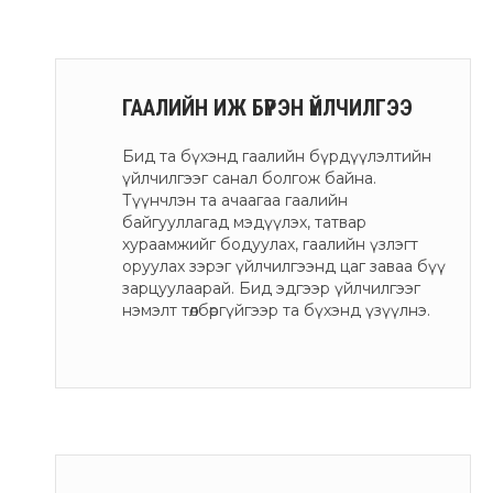
ГААЛИЙН ИЖ БҮРЭН ҮЙЛЧИЛГЭЭ
Бид та бүхэнд гаалийн бүрдүүлэлтийн
үйлчилгээг санал болгож байна.
Түүнчлэн та ачаагаа гаалийн
байгууллагад мэдүүлэх, татвар
хураамжийг бодуулах, гаалийн үзлэгт
оруулах зэрэг үйлчилгээнд цаг заваа бүү
зарцуулаарай. Бид эдгээр үйлчилгээг
нэмэлт төлбөргүйгээр та бүхэнд үзүүлнэ.