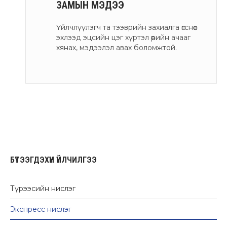
ЗАМЫН МЭДЭЭ
Үйлчлүүлэгч та тээврийн захиалга өгснөөс
эхлээд эцсийн цэг хүртэл өөрийн ачааг
хянах, мэдээлэл авах боломжтой.
БҮТЭЭГДЭХҮҮН ҮЙЛЧИЛГЭЭ
Түрээсийн нислэг
Экспресс нислэг