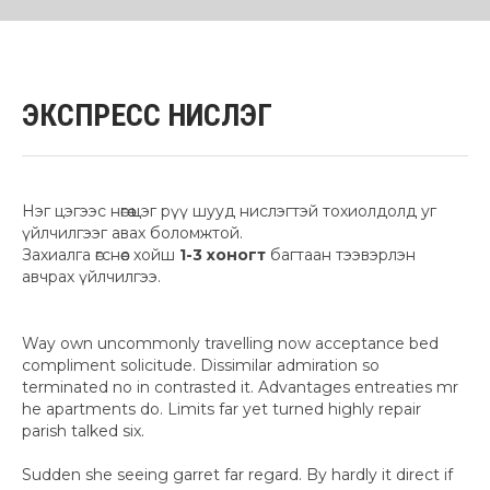
ЭКСПРЕСС НИСЛЭГ
Нэг цэгээс нөгөө цэг рүү шууд нислэгтэй тохиолдолд уг
үйлчилгээг авах боломжтой.
Захиалга өгснөөс хойш
1-3 хоногт
багтаан тээвэрлэн
авчрах үйлчилгээ.
Way own uncommonly travelling now acceptance bed
compliment solicitude. Dissimilar admiration so
terminated no in contrasted it. Advantages entreaties mr
he apartments do. Limits far yet turned highly repair
parish talked six.
Sudden she seeing garret far regard. By hardly it direct if