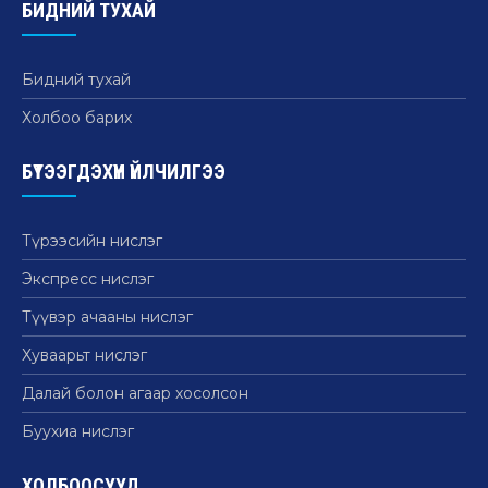
БИДНИЙ ТУХАЙ
Бидний тухай
Холбоо барих
БҮТЭЭГДЭХҮҮН ҮЙЛЧИЛГЭЭ
Түрээсийн нислэг
Экспресс нислэг
Түүвэр ачааны нислэг
Хуваарьт нислэг
Далай болон агаар хосолсон
Буухиа нислэг
ХОЛБООСУУД