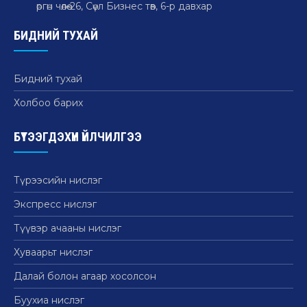
өргөн чөлөө-26, Сөүл Бизнес төв, 6-р давхар
БИДНИЙ ТУХАЙ
Бидний тухай
Холбоо барих
БҮТЭЭГДЭХҮҮН ҮЙЛЧИЛГЭЭ
Түрээсийн нислэг
Экспресс нислэг
Түүвэр ачааны нислэг
Хуваарьт нислэг
Далай болон агаар хосолсон
Буухиа нислэг