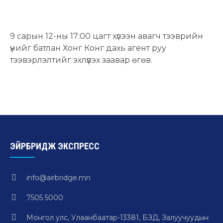
9 сарын 12-ны 17:00 цагт хүлээн авагч тээврийн
үнийг батлан Хонг Конг дахь агент руу
тээвэрлэлтийг эхлүүлэх заавар өгөв.
ЭЙРБРИДЖ ЭКСПРЕСС
info@airbridge.mn
7505 5000
Монгол улс, Улаанбаатар-13381, БЗД, Залуучуудын