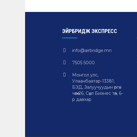
ЭЙРБРИДЖ ЭКСПРЕСС
info@airbridge.mn
7505 5000
Монгол улс,
Улаанбаатар-13381,
БЗД, Залуучуудын өргөн
чөлөө-26, Сөүл Бизнес төв, 6-
р давхар