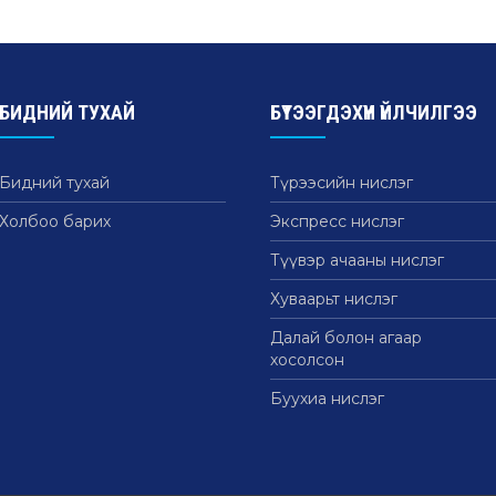
БИДНИЙ ТУХАЙ
БҮТЭЭГДЭХҮҮН ҮЙЛЧИЛГЭЭ
Бидний тухай
Түрээсийн нислэг
Холбоо барих
Экспресс нислэг
Түүвэр ачааны нислэг
Хуваарьт нислэг
Далай болон агаар
хосолсон
Буухиа нислэг