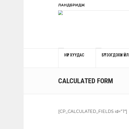
ЛАНДБРИДЖ
НҮҮР ХУУДАС
БҮТЭЭГДЭХҮҮН Ү
CALCULATED FORM
[CP_CALCULATED_FIELDS id=”1″]